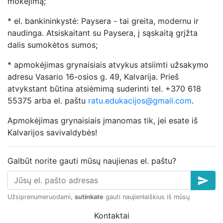
mokėjimą;
* el. bankininkystė: Paysera - tai greita, modernu ir
naudinga. Atsiskaitant su Paysera, į sąskaitą grįžta
dalis sumokėtos sumos;
* apmokėjimas grynaisiais atvykus atsiimti užsakymo
adresu Vasario 16-osios g. 49, Kalvarija. Prieš
atvykstant būtina atsiėmimą suderinti tel. +370 618
55375 arba el. paštu
ratu.edukacijos@gmail.com
.
Apmokėjimas grynaisiais įmanomas tik, jei esate iš
Kalvarijos savivaldybės!
Galbūt norite gauti mūsų naujienas el. paštu?
send
Užsiprenumeruodami,
sutinkate
gauti naujienlaiškius iš mūsų
Kontaktai