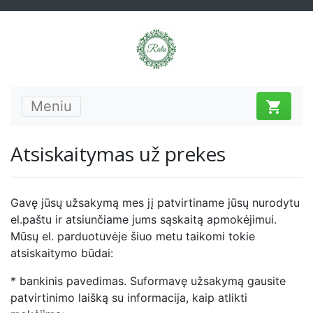
Meniu
shopping_cart
Atsiskaitymas už prekes
Gavę jūsų užsakymą mes jį patvirtiname jūsų nurodytu
el.paštu ir atsiunčiame jums sąskaitą apmokėjimui.
Mūsų el. parduotuvėje šiuo metu taikomi tokie
atsiskaitymo būdai:
* bankinis pavedimas. Suformavę užsakymą gausite
patvirtinimo laišką su informacija, kaip atlikti