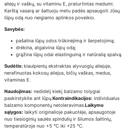
aliejų ir vaškų, su vitaminu E, praturtintas medumi.
Karštą vasarą ar šaltuoju metu padės apsaugoti Jūsų
lūpų odą nuo neigiamo aplinkos poveikio.
Savybės:
pašalina lūpų odos trūkinėjimą ir šerpetojimą;
drėkina, atgaivina lūpų odą;
grąžina lūpų odai elastingumą ir natūralią spalvą.
Sudėtis:
kiaulpienių ekstraktas alyvuogių aliejuje,
nerafinuotas kokosų aliejus, bičių vaškas, medus,
vitaminas E.
Naudojimas:
nedidelį kiekį balzamo tolygiai
paskirstykite ant lūpų.
Kontraindikacijos:
individualus
balzamo komponentų netoleravimas.
Laikymo
sąlygos:
laikyti originalioje pakuotėje, apsaugotoje
nuo tiesioginių saulės spindulių ir šilumos šaltinių,
temperatūroje nuo +5 °C iki +25 °C.